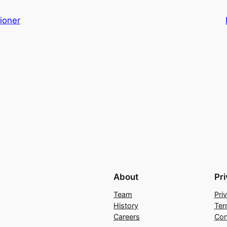
tioner
About
Pr
Team
Pri
History
Ter
Careers
Con