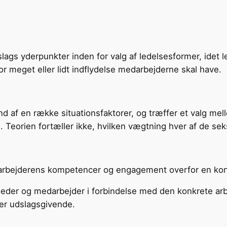
lags yderpunkter inden for valg af ledelsesformer, idet l
or meget eller lidt indflydelse medarbejderne skal have.
d af en række situationsfaktorer, og træffer et valg mel
. Teorien fortæller ikke, hvilken vægtning hver af de seks
arbejderens kompetencer og engagement overfor en kon
 leder og medarbej­der i forbindelse med den konkrete 
er udslagsgivende.