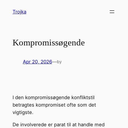
Skip
Trojka
to
content
Kompromissøgende
Apr 20, 2026
—
by
I den kompromissøgende konfliktstil
betragtes kompromiset ofte som det
vigtigste.
De involverede er parat til at handle med